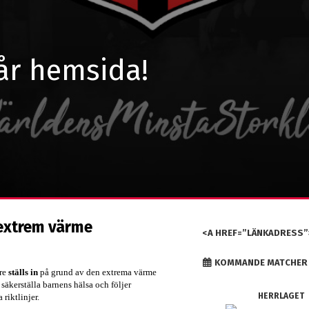
år hemsida!
 extrem värme
<A HREF=”LÄNKADRESS”
KOMMANDE MATCHER
are
ställs in
på grund av den extrema värme
 säkerställa barnens hälsa och följer
HERRLAGET
riktlinjer.