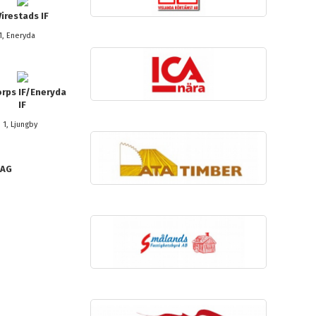
Virestads IF
1, Eneryda
orps IF/Eneryda
IF
 1, Ljungby
LAG