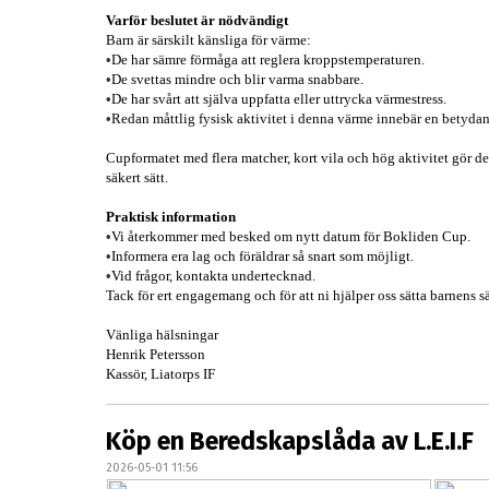
Varför
beslutet är nödvändigt
Barn är särskilt känsliga för värme:
•
De har sämre förmåga att reglera kroppstemperaturen.
•
De svettas mindre och blir varma snabbare.
•
De har svårt att själva uppfatta eller uttrycka värmestress.
•
Redan måttlig fysisk aktivitet i denna värme innebär en betydan
Cupformatet
med flera matcher, kort vila och hög aktivitet gör 
säkert sätt.
Praktisk
information
•
Vi återkommer med besked om nytt datum för Bokliden Cup.
•
Informera era lag och föräldrar så snart som möjligt.
•
Vid frågor, kontakta undertecknad
.
Tack för ert engagemang och för att ni hjälper oss sätta barnens s
Vänliga hälsningar
Henrik Petersson
Kassör, Liatorps IF
Köp en Beredskapslåda av L.E.I.F
2026-05-01 11:56