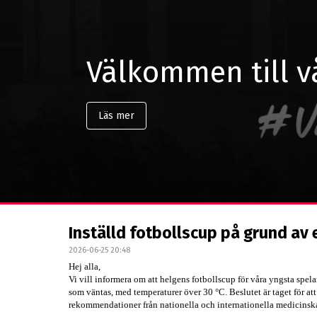
Välkommen till v
Inställd fotbollscup på grund av
2026-06-25 20:48
Hej alla,
Vi vill informera om att helgens fotbollscup för våra yngsta spel
som väntas, med temperaturer över 30 °C. Beslutet är taget för att
rekommendationer från nationella och internationella medicinska 