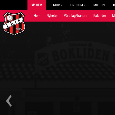
HEM
SENIOR
UNGDOM
MOTION
A
Hem
Nyheter
Våra lag/tränare
Kalender
M
‹