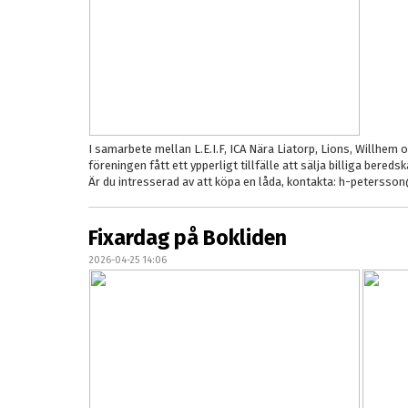
I samarbete mellan L.E.I.F, ICA Nära Liatorp, Lions, Willhem
föreningen fått ett ypperligt tillfälle att sälja billiga bereds
Är du intresserad av att köpa en låda, kontakta: h-peterss
Fixardag på Bokliden
2026-04-25 14:06