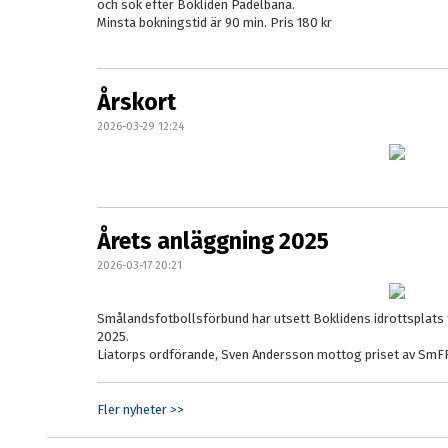
och sök efter Bokliden Padelbana.
Minsta bokningstid är 90 min. Pris 180 kr
Årskort
2026-03-29 12:24
Årets anläggning 2025
2026-03-17 20:21
Smålandsfotbollsförbund har utsett Boklidens idrottsplats 
2025.
Liatorps ordförande, Sven Andersson mottog priset av SmFF
Fler nyheter >>