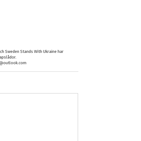
 och Sweden Stands With Ukraine har
kapslådor.
on@outlook.com