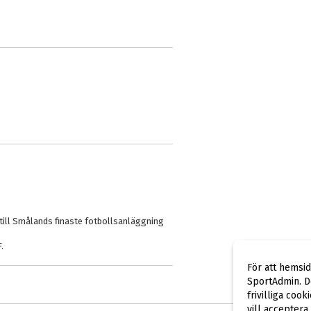
till Smålands finaste fotbollsanläggning
.
För att hemsi
SportAdmin. De
frivilliga cook
vill acceptera