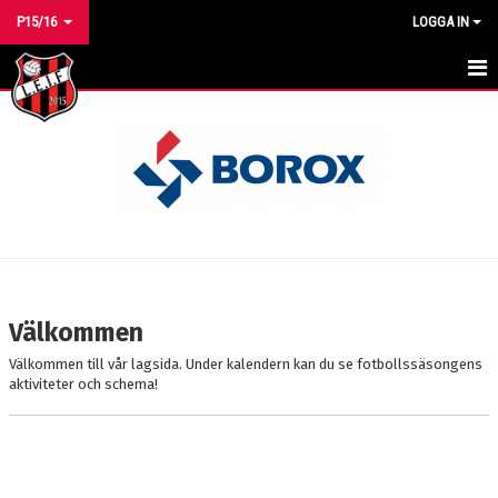
P15/16
LOGGA IN
HEM
NYHETER
KALENDER
MATCHER
TRUPPEN
Välkommen
BILDGALLERI
Välkommen till vår lagsida. Under kalendern kan du se fotbollssäsongens
aktiviteter och schema!
DOKUMENT
KONTAKT