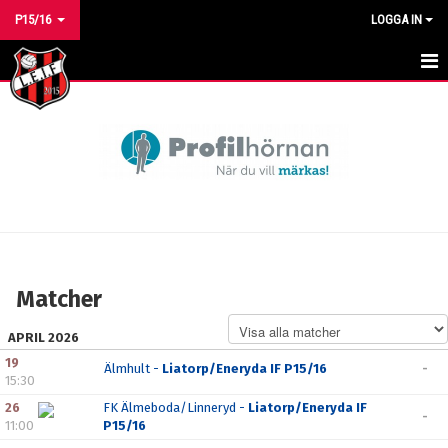
P15/16
LOGGA IN
HEM
NYHETER
KALENDER
MATCHER
TRUPPEN
Matcher
BILDGALLERI
APRIL 2026
DOKUMENT
19
Älmhult -
Liatorp/Eneryda IF P15/16
-
15:30
KONTAKT
26
FK Älmeboda/Linneryd -
Liatorp/Eneryda IF
-
11:00
P15/16