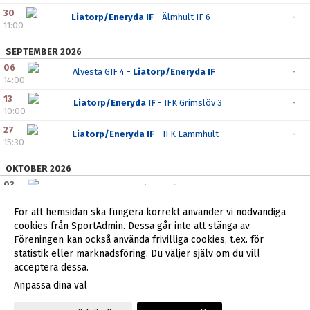
30
Liatorp/Eneryda IF
- Älmhult IF 6
-
11:00
SEPTEMBER 2026
06
Alvesta GIF 4 -
Liatorp/Eneryda IF
-
14:00
13
Liatorp/Eneryda IF
- IFK Grimslöv 3
-
10:00
27
Liatorp/Eneryda IF
- IFK Lammhult
-
15:30
OKTOBER 2026
03
Alvesta GOIF 6 -
Liatorp/Eneryda IF
-
14:00
För att hemsidan ska fungera korrekt använder vi nödvändiga
cookies från SportAdmin. Dessa går inte att stänga av.
Föreningen kan också använda frivilliga cookies, t.ex. för
statistik eller marknadsföring. Du väljer själv om du vill
acceptera dessa.
Anpassa dina val
Cookie-inställningar
Gå till Webbversion