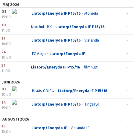
MAJ 2026
01
Liatorp/Eneryda IF P15/16
- Moheda
-
15:00
10
Norrhult BK -
Liatorp/Eneryda IF P15/16
-
11:00
17
Liatorp/Eneryda IF P15/16
- Vislanda
-
16:00
24
FC Växjö -
Liatorp/Eneryda IF
-
10:00
31
Liatorp/Eneryda IF P15/16
- Älmhult
-
11:00
JUNI 2026
07
Braås GOIF 4 -
Liatorp/Eneryda IF P15/16
-
10:00
14
Liatorp/Eneryda IF P15/16
- Tingsryd
-
15:00
AUGUSTI 2026
16
Liatorp/Eneryda IF
- Vislanda IF
-
15:00