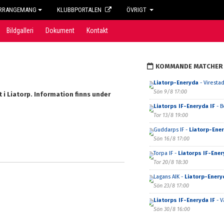
RRANGEMANG
KLUBBPORTALEN
ÖVRIGT
Bildgalleri
Dokument
Kontakt
KOMMANDE MATCHER
Liatorp-Eneryda
- Virestad
Sön 9/8 17:00
i Liatorp. Information finns under
Liatorps IF-Eneryda IF
- B
Tor 13/8 19:00
Guddarps IF -
Liatorp-Ene
Sön 16/8 17:00
Torpa IF -
Liatorps IF-Ener
Tor 20/8 18:30
Lagans AIK -
Liatorp-Enery
Sön 23/8 17:00
Liatorps IF-Eneryda IF
- V
Sön 30/8 16:00