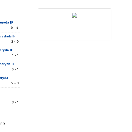
eryda IF
0 - 4
irestads IF
2 - 0
eryda IF
1 - 1
neryda IF
0 - 1
eryda
5 - 3
3 - 1
TER