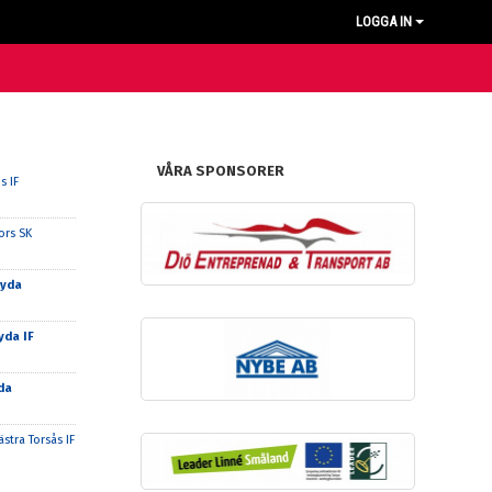
LOGGA IN
VÅRA SPONSORER
s IF
ors SK
ryda
yda IF
da
ästra Torsås IF