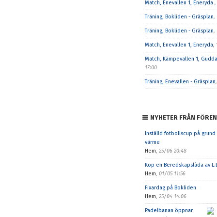
Match, Enevallen 1, Eneryda
,
Träning, Bokliden - Gräsplan
,
Träning, Bokliden - Gräsplan
,
Match, Enevallen 1, Eneryda
,
Match, Kämpevallen 1, Gudd
17:00
Träning, Enevallen - Gräsplan
NYHETER FRÅN FÖREN
Inställd fotbollscup på grund
värme
Hem
,
25/06 20:48
Köp en Beredskapslåda av L.E
Hem
,
01/05 11:56
Fixardag på Bokliden
Hem
,
25/04 14:06
Padelbanan öppnar