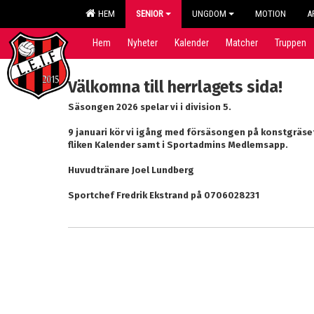
HEM
SENIOR
UNGDOM
MOTION
A
Hem
Nyheter
Kalender
Matcher
Truppen
Välkomna till herrlagets sida!
Säsongen 2026 spelar vi i division 5.
9 januari kör vi igång med försäsongen på konstgräset 
fliken Kalender samt i Sportadmins Medlemsapp.
Huvudtränare Joel Lundberg
Sportchef Fredrik Ekstrand på 0706028231