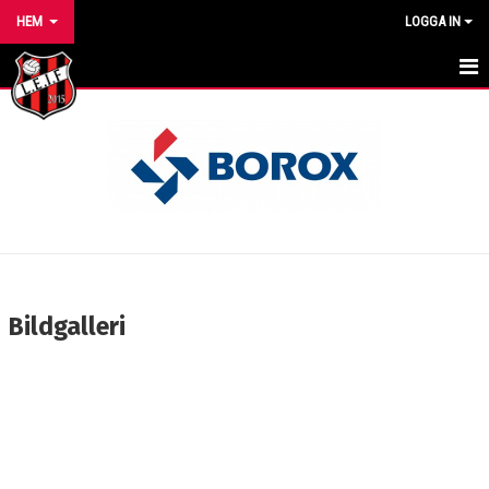
HEM
LOGGA IN
HEM
NYHETER
VÅRA LAG/TRÄNARE
KALENDER
MATCHER
Bildgalleri
FÖRENINGEN
BILDGALLERI
DOKUMENT