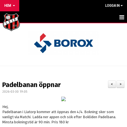
HEM
LOGGA IN
HEM
NYHETER
VÅRA LAG/TRÄNARE
KALENDER
MATCHER
Padelbanan öppnar
<
>
FÖRENINGEN
2026-03-30 19:05
BILDGALLERI
Hej,
Padelbanan i Liatorp kommer att öppnas den 4/4. Bokning sker som
DOKUMENT
vanligt via Matchi. Ladda ner appen och sök efter Bokliden Padelbana.
Minsta bokningstid är 90 min. Pris 180 kr