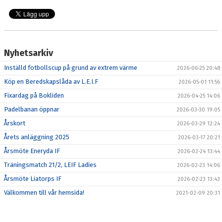
PROJEKT BOKLIDEN
KONTAKT
MEDLEMSKAP
Nyhetsarkiv
Inställd fotbollscup på grund av extrem värme
2026-06-25 20:48
Köp en Beredskapslåda av L.E.I.F
2026-05-01 11:56
Fixardag på Bokliden
2026-04-25 14:06
Padelbanan öppnar
2026-03-30 19:05
Årskort
2026-03-29 12:24
Årets anläggning 2025
2026-03-17 20:21
Årsmöte Eneryda IF
2026-02-24 13:44
Träningsmatch 21/2, LEIF Ladies
2026-02-23 14:06
Årsmöte Liatorps IF
2026-02-23 13:43
Välkommen till vår hemsida!
2021-02-09 20:31