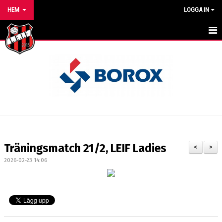
HEM
LOGGA IN
HEM
NYHETER
VÅRA LAG/TRÄNARE
KALENDER
MATCHER
Träningsmatch 21/2, LEIF Ladies
<
>
FÖRENINGEN
2026-02-23 14:06
BILDGALLERI
DOKUMENT