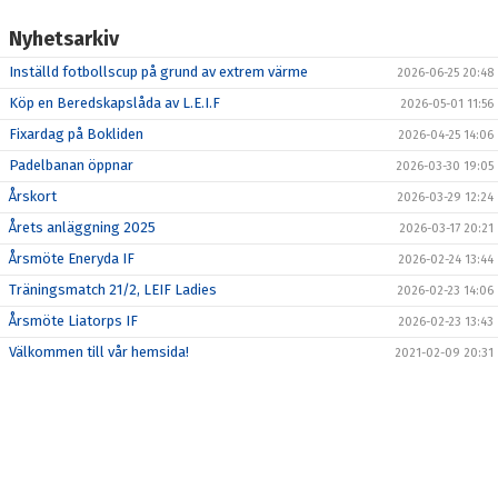
PROJEKT BOKLIDEN
Nyhetsarkiv
KONTAKT
Inställd fotbollscup på grund av extrem värme
2026-06-25 20:48
MEDLEMSKAP
Köp en Beredskapslåda av L.E.I.F
2026-05-01 11:56
Fixardag på Bokliden
2026-04-25 14:06
Padelbanan öppnar
2026-03-30 19:05
Årskort
2026-03-29 12:24
Årets anläggning 2025
2026-03-17 20:21
Årsmöte Eneryda IF
2026-02-24 13:44
Träningsmatch 21/2, LEIF Ladies
2026-02-23 14:06
Årsmöte Liatorps IF
2026-02-23 13:43
Välkommen till vår hemsida!
2021-02-09 20:31