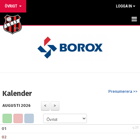
ÖVRIGT
LOGGA IN
HEM
NYHETER
KALENDER
MEDLEMMAR
BILDGALLERI
Kalender
Prenumerera >>
DOKUMENT
AUGUSTI 2026
KONTAKT
v.31
01
02