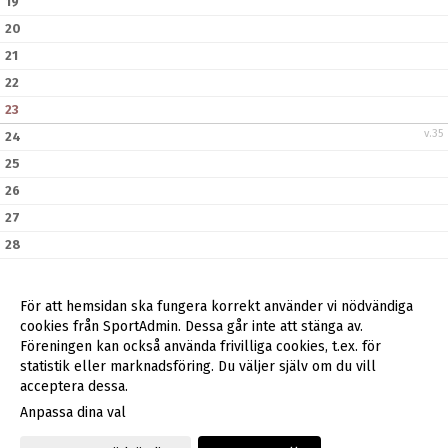
19
20
21
22
23
v.35
24
25
26
27
28
29
30
För att hemsidan ska fungera korrekt använder vi nödvändiga
v.36
31
cookies från SportAdmin. Dessa går inte att stänga av.
Föreningen kan också använda frivilliga cookies, t.ex. för
statistik eller marknadsföring. Du väljer själv om du vill
acceptera dessa.
Anpassa dina val
Cookie-inställningar
Gå till Webbversion