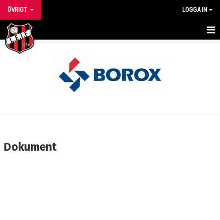
ÖVRIGT
LOGGA IN
HEM
NYHETER
KALENDER
MEDLEMMAR
BILDGALLERI
Dokument
DOKUMENT
KONTAKT