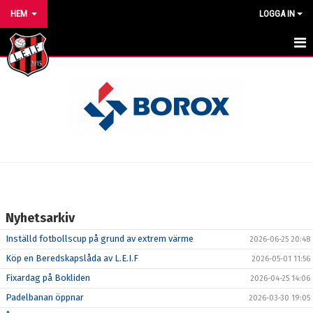
HEM
LOGGA IN
HEM
NYHETER
VÅRA LAG/TRÄNARE
KALENDER
MATCHER
Nyhetsarkiv
FÖRENINGEN
Inställd fotbollscup på grund av extrem värme
2026-06-25 20:48
BILDGALLERI
Köp en Beredskapslåda av L.E.I.F
2026-05-01 11:56
Fixardag på Bokliden
2026-04-25 14:06
DOKUMENT
Padelbanan öppnar
2026-03-30 19:05