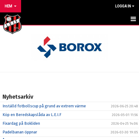
HEM
LOGGA IN
HEM
NYHETER
VÅRA LAG/TRÄNARE
KALENDER
MATCHER
Nyhetsarkiv
FÖRENINGEN
Inställd fotbollscup på grund av extrem värme
2026-06-25 20:48
BILDGALLERI
Köp en Beredskapslåda av L.E.I.F
2026-05-01 11:56
Fixardag på Bokliden
2026-04-25 14:06
DOKUMENT
Padelbanan öppnar
2026-03-30 19:05