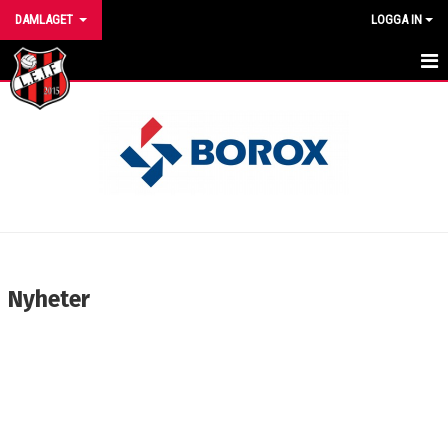
DAMLAGET
LOGGA IN
HEM
NYHETER
KALENDER
MATCHER
TRUPPEN
Nyheter
BILDGALLERI
DOKUMENT
KONTAKT