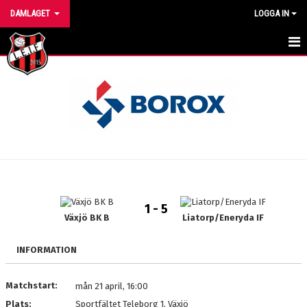
DAMLAGET
LOGGA IN
HEM
NYHETER
KALENDER
MATCHER
TRUPPEN
1 - 5
BILDGALLERI
Växjö BK B
Liatorp/Eneryda IF
DOKUMENT
INFORMATION
KONTAKT
Matchstart:
mån 21 april, 16:00
Plats:
Sportfältet Teleborg 1, Växjö