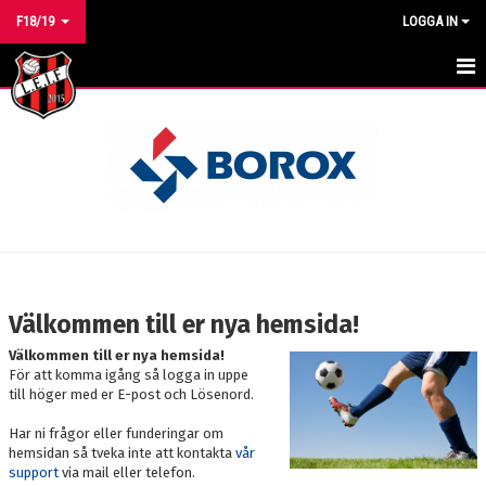
F18/19
LOGGA IN
HEM
NYHETER
KALENDER
MATCHER
TRUPPEN
Välkommen till er nya hemsida!
BILDGALLERI
Välkommen till er nya hemsida!
För att komma igång så logga in uppe
DOKUMENT
till höger med er E-post och Lösenord.
Har ni frågor eller funderingar om
KONTAKT
hemsidan så tveka inte att kontakta
vår
support
via mail eller telefon.