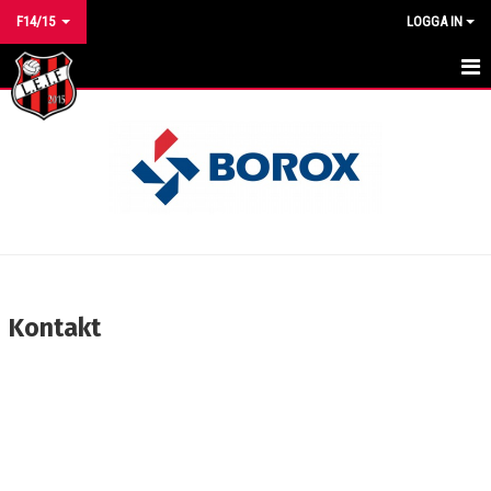
F14/15
LOGGA IN
HEM
NYHETER
KALENDER
MATCHER
TRUPPEN
Kontakt
BILDGALLERI
DOKUMENT
KONTAKT