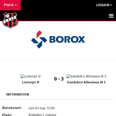
P13/14
LOGGA IN
HEM
NYHETER
KALENDER
MATCHER
TRUPPEN
0 - 3
BILDGALLERI
Liatorps IF
Sandsbro Allmänna IK 2
DOKUMENT
INFORMATION
KONTAKT
Matchstart:
sön 03 maj, 13:00
Plats:
Bokliden 1, Liatorp