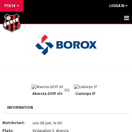
P13/14
LOGGA IN
HEM
NYHETER
KALENDER
MATCHER
TRUPPEN
vs
BILDGALLERI
Alvesta GOIF vit
Liatorps IF
DOKUMENT
INFORMATION
KONTAKT
Matchstart:
sön 08 juni, 14:00
Plats:
Virdavallen 5, Alvesta