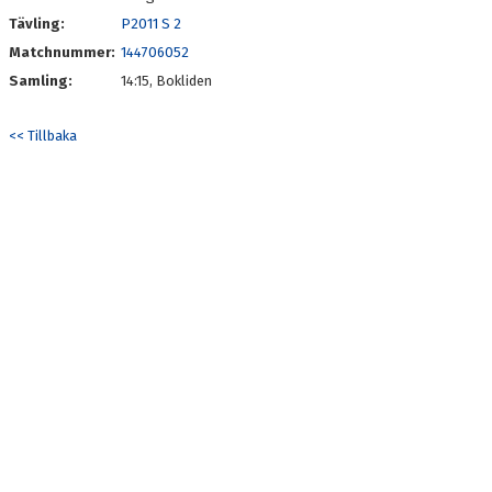
Tävling:
P2011 S 2
Matchnummer:
144706052
Samling:
14:15, Bokliden
<< Tillbaka