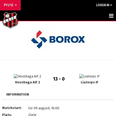
P11/12
LOGGA IN
HEM
NYHETER
KALENDER
MATCHER
TRUPPEN
13 - 0
BILDGALLERI
Hovshaga AIF 2
Liatorps IF
DOKUMENT
INFORMATION
KONTAKT
Matchstart:
lör 09 augusti, 16:00
Plats:
Övrig