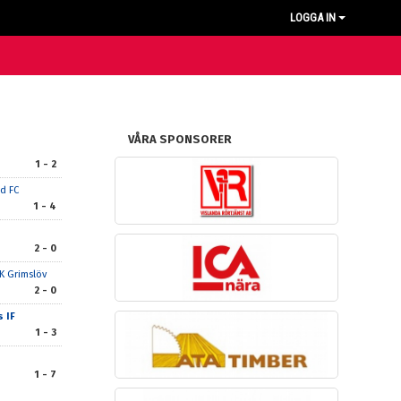
LOGGA IN
VÅRA SPONSORER
1 - 2
ed FC
1 - 4
2 - 0
FK Grimslöv
2 - 0
s IF
1 - 3
1 - 7