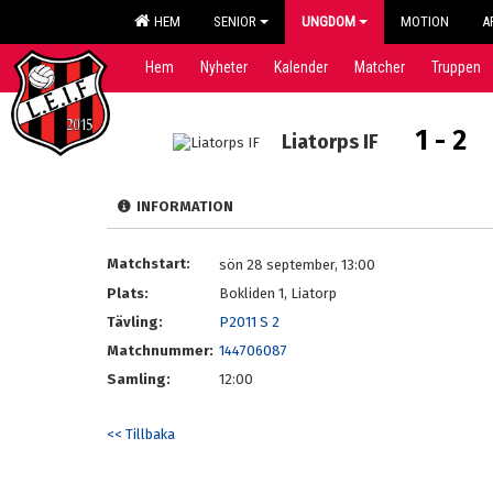
HEM
SENIOR
UNGDOM
MOTION
A
Hem
Nyheter
Kalender
Matcher
Truppen
1 - 2
Liatorps IF
INFORMATION
Matchstart:
sön 28 september, 13:00
Plats:
Bokliden 1, Liatorp
Tävling:
P2011 S 2
Matchnummer:
144706087
Samling:
12:00
<< Tillbaka