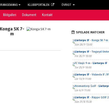
RRANGEMANG
KLUBBPORTALEN
ÖVRIGT
Bildgalleri
Dokument
Kontakt
Konga SK 7-
SPELADE MATCHER
m
Liatorps IF
- Konga SK 7-m
Sön 28/9 13:00
Liatorps IF
- Tingsryd Unit
Fre 26/9 18:00
FC Växjö 9-m -
Liatorps IF
Tor 25/9 18:00
Liatorps IF
- Vislanda IF /I
Lör 13/9 11:00
Hovmantorp GoIF -
Liatorp
Lör 6/9 11:00
Liatorps IF
- Räppe GOIF 2
Sön 31/8 15:30